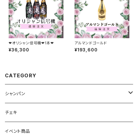
❤︎オリシャン信号機❤︎1本❤︎
アルマンドゴールド
¥36,300
¥193,600
CATEGORY
シャンパン
ノンアルコール
チェキ
アルコール
イベント商品