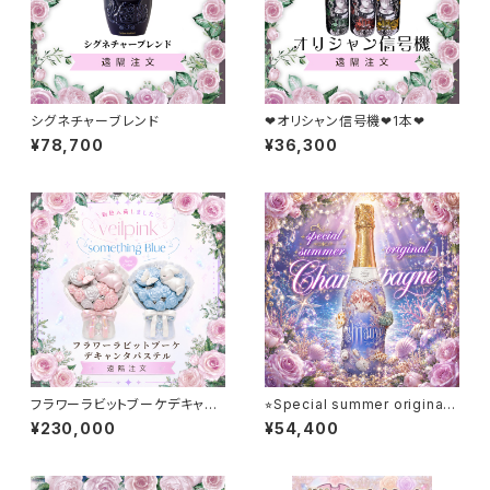
シグネチャーブレンド
❤︎オリシャン信号機❤︎1本❤︎
¥78,700
¥36,300
フラワーラビットブーケデキャン
⭐︎Special summer original
タパステル
champagne ⭐︎
¥230,000
¥54,400