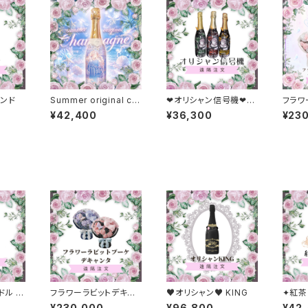
ンド
Summer original ch
❤︎オリシャン信号機❤︎1
フラワ
ampagne
本❤︎
デキャ
¥42,400
¥36,300
¥23
ドル デ
フラワーラビットデキャ
♥オリシャン♥ KING
✦紅茶
ンタ
¥230,000
¥96,800
¥42