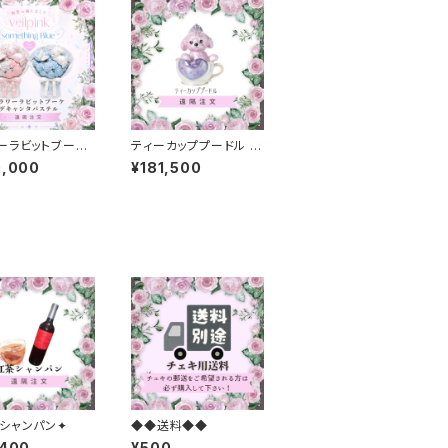
ーラビットブーケ
ティーカッププードル デ
ンタパステル
キャンタ
0,000
¥181,500
シャンパン✦
◆◆送料◆◆
,400
¥500