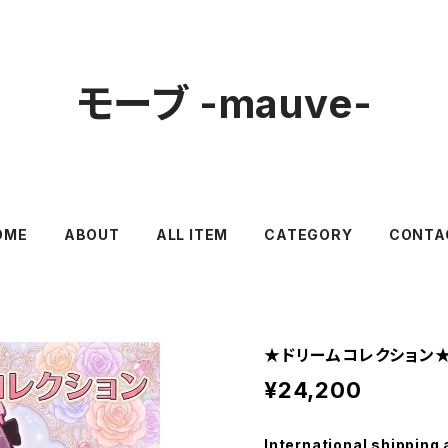
モーブ -mauve-
OME
ABOUT
ALL ITEM
CATEGORY
CONTA
★ドリームコレクション
¥24,200
International shipping 