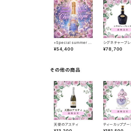
⭐︎Special summer or
シグネチャーブレ
iginal champagne ⭐︎
¥54,400
¥78,700
その他の商品
天使のアスティ
ティーカッププー
キャンタ
¥13,200
¥181,500