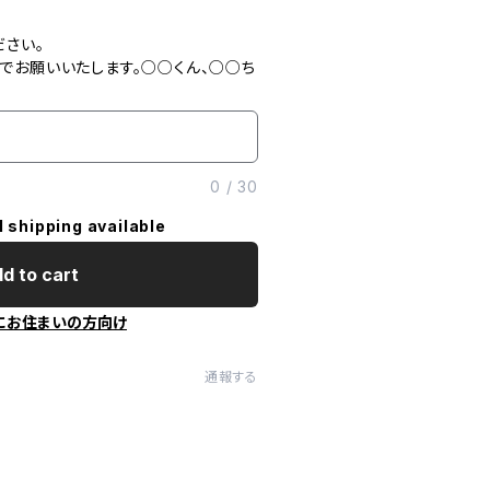
ださい。
でお願いいたします。○○くん、○○ち
0
/
30
l shipping available
d to cart
にお住まいの方向け
通報する