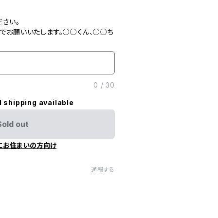
ださい。
でお願いいたします。○○くん、○○ち
0
/
30
l shipping available
Sold out
にお住まいの方向け
通報する