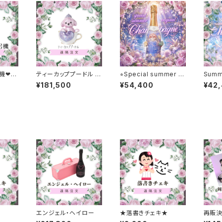
❤︎1
ティーカッププードル デ
⭐︎Special summer or
Summe
キャンタ
iginal champagne ⭐︎
ampa
¥181,500
¥54,400
¥42
エンジェル・ヘイロー
★落書きチェキ★
再販決定
ット✦