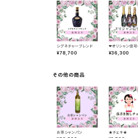
シグネチャーブレンド
❤︎オリシャン信号機
本❤︎
¥78,700
¥36,300
その他の商品
お茶シャンパン
★チェキ★