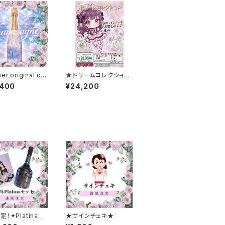
r original ch
★ドリームコレクション
gne
★
,400
¥24,200
！✦Platinaセ
★サインチェキ★