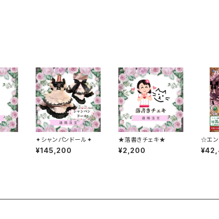
✦シャンパンドール✦
★落書きチェキ★
☆エン
ン★
¥145,200
¥2,200
¥42