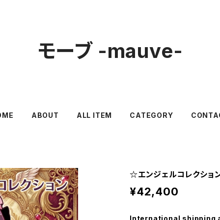
モーブ -mauve-
OME
ABOUT
ALL ITEM
CATEGORY
CONTA
☆エンジェルコレクショ
¥42,400
International shipping 