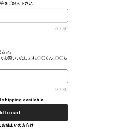
」等をご記入下さい。
0
/
30
ださい。
でお願いいたします。○○くん、○○ち
0
/
30
l shipping available
d to cart
にお住まいの方向け