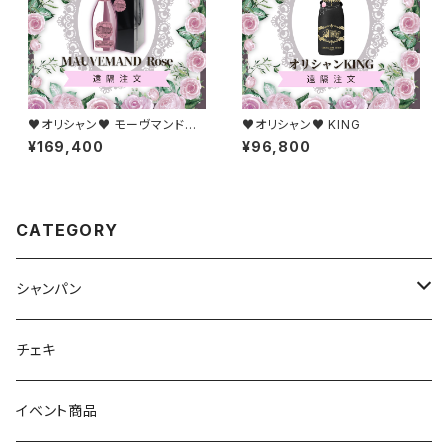
♥オリシャン♥ モーヴマンドロ
♥オリシャン♥ KING
ゼ
¥169,400
¥96,800
CATEGORY
シャンパン
ノンアルコール
チェキ
アルコール
イベント商品