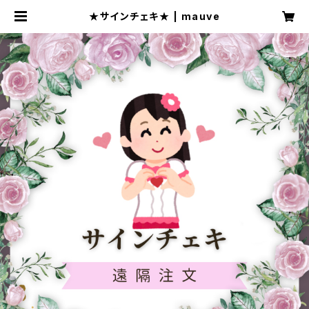
★サインチェキ★ | mauve