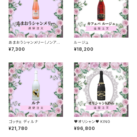
あまおうシャンメリー（ノンアル
ルージュ
コール）
¥7,300
¥18,200
ゴッチェ ディ ルナ
♥オリシャン♥ KING
¥21,780
¥96,800